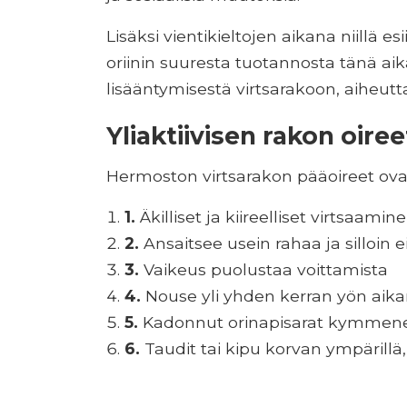
Lisäksi vientikieltojen aikana niillä es
oriinin suuresta tuotannosta tänä a
lisääntymisestä virtsarakoon, aiheutt
Yliaktiivisen rakon oiree
Hermoston virtsarakon pääoireet ova
1.
Äkilliset ja kiireelliset virtsaamin
2.
Ansaitsee usein rahaa ja silloin e
3.
Vaikeus puolustaa voittamista
4.
Nouse yli yhden kerran yön ai
5.
Kadonnut orinapisarat kymmenen
6.
Taudit tai kipu korvan ympärillä,