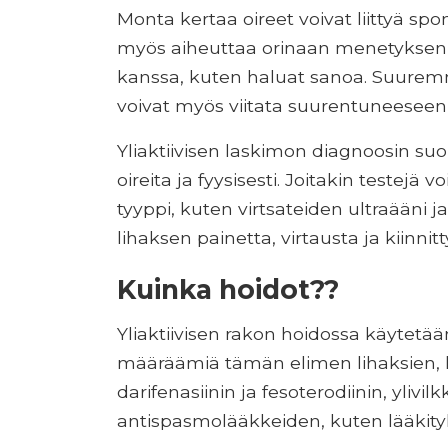
Monta kertaa oireet voivat liittyä spon
myös aiheuttaa orinaan menetyksen s
kanssa, kuten haluat sanoa. Suuremm
voivat myös viitata suurentuneeseen
Yliaktiivisen laskimon diagnoosin suor
oireita ja fyysisesti. Joitakin testejä
tyyppi, kuten virtsateiden ultraääni
lihaksen painetta, virtausta ja kiinni
Kuinka hoidot??
Yliaktiivisen rakon hoidossa käytetää
määräämiä tämän elimen lihaksien, ku
darifenasiinin ja fesoterodiinin, ylivi
antispasmolääkkeiden, kuten lääkityk