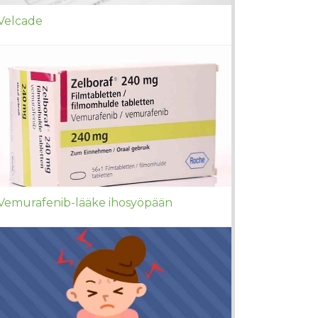
Velcade
Vemurafenib-lääke ihosyöpään