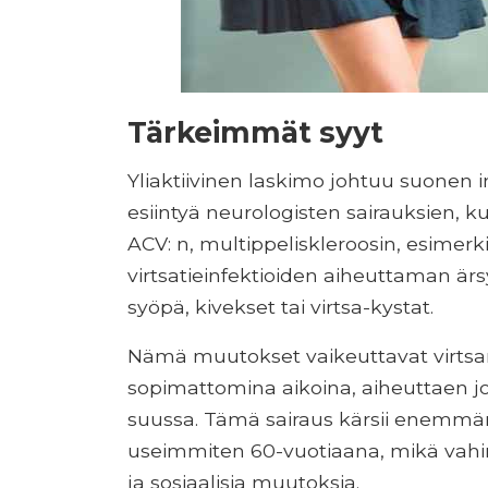
Tärkeimmät syyt
Yliaktiivinen laskimo johtuu suonen 
esiintyä neurologisten sairauksien, k
ACV: n, multippeliskleroosin, esimerkik
virtsatieinfektioiden aiheuttaman är
syöpä, kivekset tai virtsa-kystat.
Nämä muutokset vaikeuttavat virtsar
sopimattomina aikoina, aiheuttaen j
suussa. Tämä sairaus kärsii enemmän
useimmiten 60-vuotiaana, mikä vahin
ja sosiaalisia muutoksia.