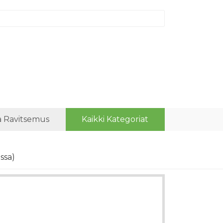
a Ravitsemus
Kaikki Kategoriat
ossa)