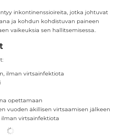
iintyy inkontinenssioireita, jotka johtuvat
ikana ja kohdun kohdistuvan paineen
aen vaikeuksia sen hallitsemisessa..
t
t:
en, ilman virtsainfektiota
i
kana opettamaan
 vuoden äkillisen virtsaamisen jälkeen
 ilman virtsainfektiota