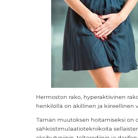
Hermoston rako, hyperaktiivinen rako,
henkilöllä on äkillinen ja kiireellinen 
Tämän muutoksen hoitamiseksi on ol
sähköstimulaatiotekniikoita sellaist
oksibutyniinin, tolterodiinin ja darife