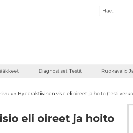
Lääkkeet
Diagnostiset Testit
Ruokavalio J
isivu
»
» Hyperaktiivinen visio eli oireet ja hoito (testi verk
sio eli oireet ja hoito