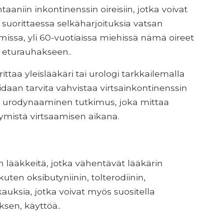
taaniin inkontinenssin oireisiin, jotka voivat
uorittaessa selkäharjoituksia vatsan
issa, yli 60-vuotiaissa miehissä nämä oireet
 eturauhakseen..
ittaa yleislääkäri tai urologi tarkkailemalla
 voidaan tarvita vahvistaa virtsainkontinenssin
 ja urodynaaminen tutkimus, joka mittaa
ttymistä virtsaamisen aikana.
n lääkkeitä, jotka vähentävät lääkärin
ten oksibutyniinin, tolterodiinin,
lkkauksia, jotka voivat myös suositella
sen, käyttöä..