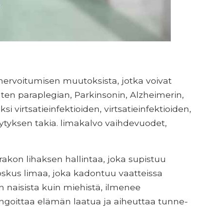
inervoitumisen muutoksista, jotka voivat
uten paraplegian, Parkinsonin, Alzheimerin,
si virtsatieinfektioiden, virtsatieinfektioiden,
sytyksen takia. limakalvo vaihdevuodet,
akon lihaksen hallintaa, joka supistuu
oskus limaa, joka kadontuu vaatteissa
 naisista kuin miehistä, ilmenee
goittaa elämän laatua ja aiheuttaa tunne-